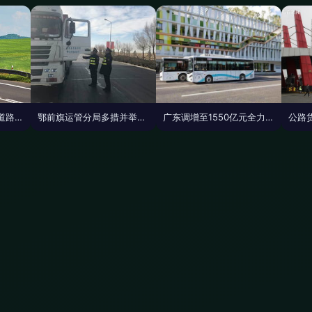
2021新申请办理北京道路运输经营许可准备材料
鄂前旗运管分局多措并举深化治超安全隐患排查，全面规范道路普通货物运输秩序
广东调增至1550亿元全力扩大交通有效投资，赋能道路普通货物运输